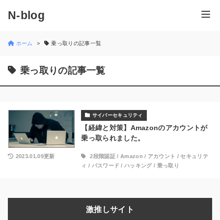
N-blog
ホーム
乗っ取りの記事一覧
乗っ取りの記事一覧
サイバーセキュリティ
【経緯と対策】Amazonのアカウントが
乗っ取られました。
2023.01.09更新
2段階認証
/
Amazon
/
アカウント
/
セキュリテ
ィ
/
パスワード
/
ハッキング
/
乗っ取り
激推しサイト