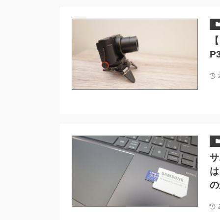
【
P
サ
は
の