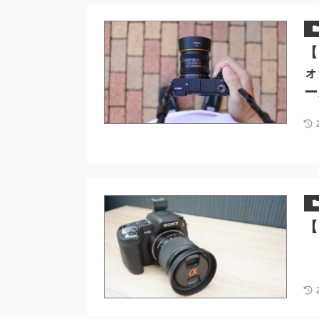
【
ォ
ー
【