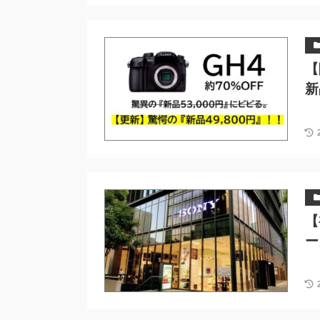
【
新
【
ー