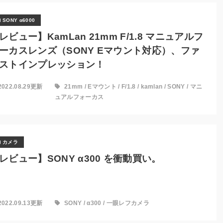
SONY α6000
レビュー】KamLan 21mm F/1.8 マニュアルフ
ーカスレンズ（SONY Eマウント対応）、ファ
ストインプレッション！
2022.08.29更新
21mm
/
Eマウント
/
F/1.8
/
kamlan
/
SONY
/
マニ
ュアルフォーカス
カメラ
レビュー】SONY α300 を衝動買い。
2022.09.13更新
SONY
/
α300
/
一眼レフカメラ