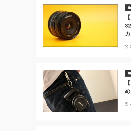
【
3
カ
【
め