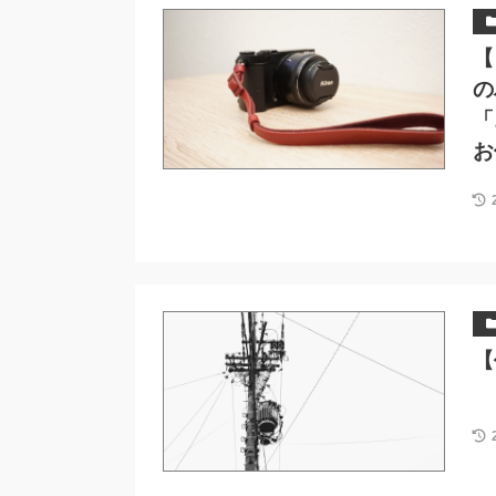
【
の
「
お
【