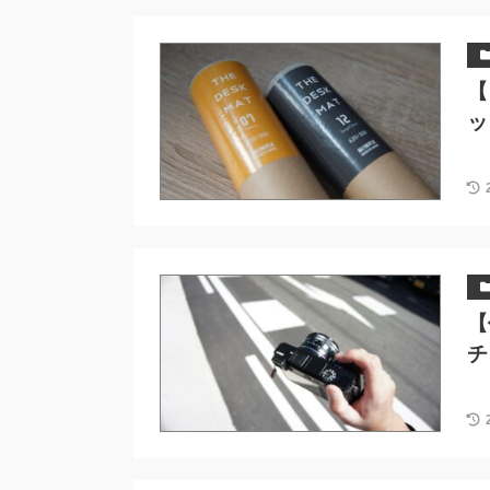
【
ッ
【
チ