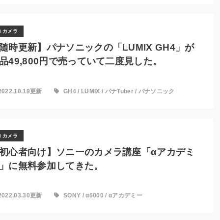
カメラ
随時更新】パナソニックの「LUMIX GH4」が
品49,800円で売っていて二度見した。
2022.10.19更新
GH4
/
LUMIX
/
パナTuber
/
パナソニック
カメラ
初心者向け】ソニーのカメラ講座「αアカデミ
」に無料参加してきた。
2022.03.30更新
SONY
/
α6000
/
αアカデミー