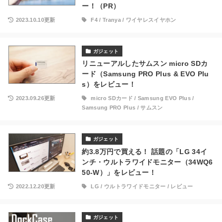
ー！（PR）
2023.10.10更新
F4
/
Tranya
/
ワイヤレスイヤホン
ガジェット
リニューアルしたサムスン micro SDカ
ード（Samsung PRO Plus & EVO Plu
s）をレビュー！
2023.09.26更新
micro SDカード
/
Samsung EVO Plus
/
Samsung PRO Plus
/
サムスン
ガジェット
約3.8万円で買える！ 話題の「LG 34イ
ンチ・ウルトラワイドモニター（34WQ6
50-W）」をレビュー！
2022.12.20更新
LG
/
ウルトラワイドモニター
/
レビュー
ガジェット