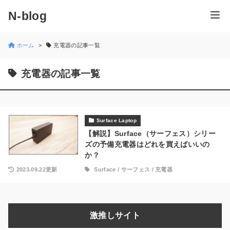
N-blog
ホーム
充電器の記事一覧
充電器の記事一覧
Surface Laptop
【解説】Surface（サーフェス）シリー
ズの予備充電器はどれを買えばいいの
か？
2023.09.22更新
Surface
/
サーフェス
/
充電器
激推しサイト