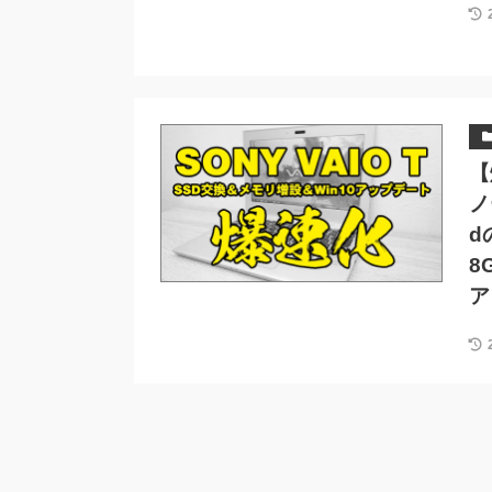
【
ノ
d
8
ア