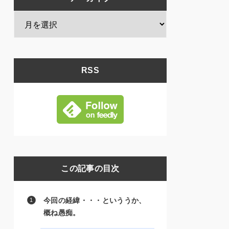
RSS
この記事の目次
今回の経緯・・・といううか、
概ね愚痴。