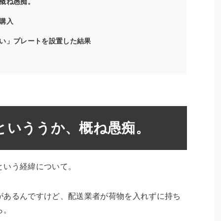
概ね愚痴。
購入
い」プレートを設置した結果
といううか、概ね愚痴。
という経緯について。
があるんですけど、配送業者が荷物を入れずに持ち
ら。