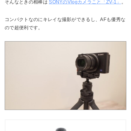
そんなときの相棒は
SONYのVlogカメラこと「ZV-1」
。
コンパクトなのにキレイな撮影ができるし、AFも優秀な
ので超便利です。