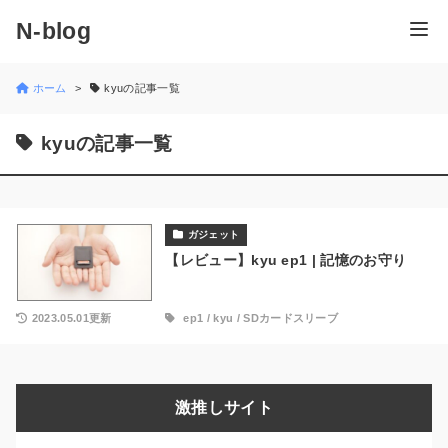
N-blog
ホーム
kyuの記事一覧
kyuの記事一覧
ガジェット
【レビュー】kyu ep1 | 記憶のお守り
2023.05.01更新
ep1
/
kyu
/
SDカードスリーブ
激推しサイト