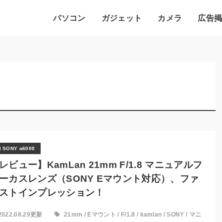
パソコン
ガジェット
カメラ
広告
SONY α6000
レビュー】KamLan 21mm F/1.8 マニュアルフ
ーカスレンズ（SONY Eマウント対応）、ファ
ストインプレッション！
2022.08.29更新
21mm
/
Eマウント
/
F/1.8
/
kamlan
/
SONY
/
マニ