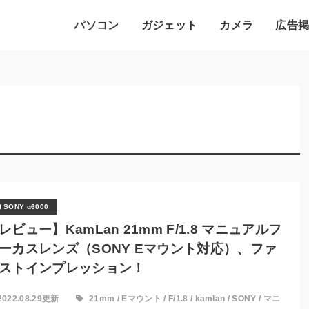
パソコン
ガジェット
カメラ
広告
SONY α6000
レビュー】KamLan 21mm F/1.8 マニュアルフ
ーカスレンズ（SONY Eマウント対応）、ファ
ストインプレッション！
2022.08.29更新
21mm
/
Eマウント
/
F/1.8
/
kamlan
/
SONY
/
マニ