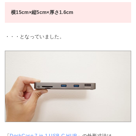
横15cm×縦5cm×厚さ1.6cm
・・・となっていました。
「
DockCase 7-in-1 USB-C HUB
」の外形寸法は、