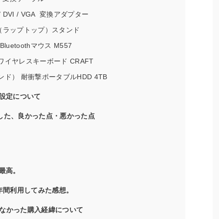
MI / DVI / VGA 変換アダプター
コン（ラップトップ）スタンド
luetoothマウス M557
）ワイヤレスキーボード CRAFT
センド） 耐衝撃ポータブルHDD 4TB
初期設定について
て実感した、良かった点・悪かった点
 、最高。
 を1年間利用してみた感想。
なかった購入経緯について