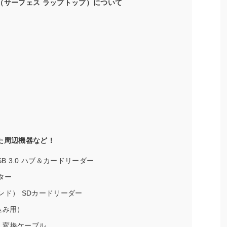
top（サーフェス ラップトップ）について
買った周辺機器など！
USB 3.0 ハブ＆カードリーダー
プター
センド） SDカードリーダー
込み用）
HDMI 変換ケーブル